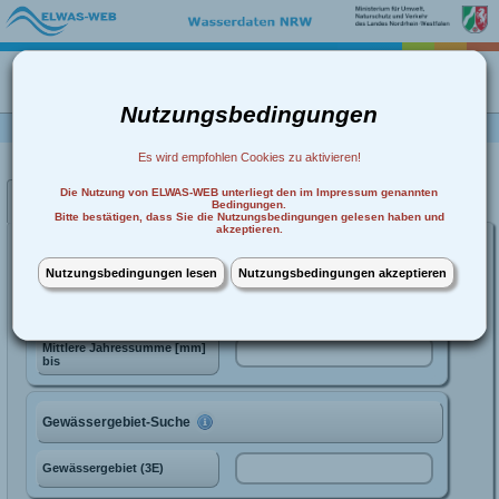
n
t
m
☰
e
Über ELWAS-WEB
Nutzungsbedingungen
n
ü
Es wird empfohlen Cookies zu aktivieren!
Die Nutzung von ELWAS-WEB unterliegt den im Impressum genannten
Bedingungen.
Bitte bestätigen, dass Sie die Nutzungsbedingungen gelesen haben und
akzeptieren.